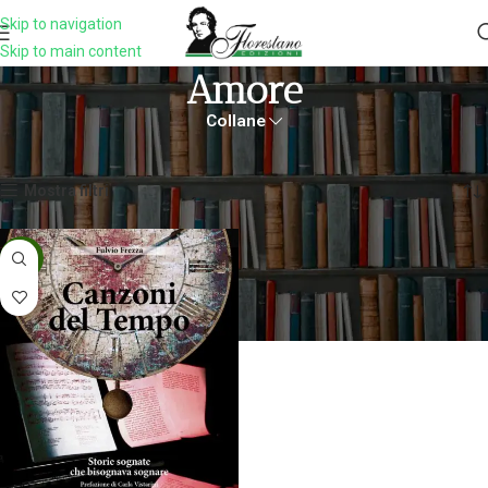
Skip to navigation
Skip to main content
Amore
Collane
Home
Prodotti taggati “amore”
Visualizzazione del risultato
Mostra filtri
-5%