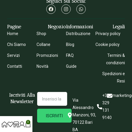
Seguici Sui Social:
Pagine
Negozio
Informazioni
Legali
Home
Shop
Distribuzione
Privacy policy
Chi Siamo
Collane
Blog
Cookie policy
Servizi
Promozioni
FAQ
Termini &
condizioni
Contatti
Novità
Guide
Spedizioni e
Resi
Iscriviti Alla
+39
marketing
Via
Newsletter
329
Alessandro
131
Manzoni, 93,
ISCRIVITI
9140
70122 Bari
0
BA