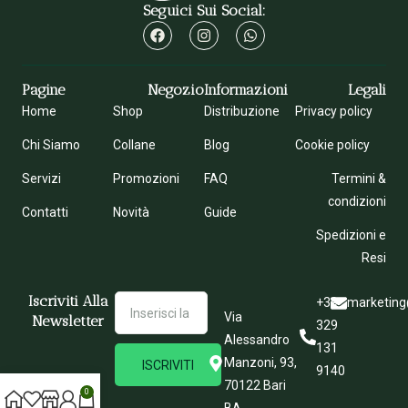
Seguici Sui Social:
Pagine
Negozio
Informazioni
Legali
Home
Shop
Distribuzione
Privacy policy
Chi Siamo
Collane
Blog
Cookie policy
Servizi
Promozioni
FAQ
Termini &
condizioni
Contatti
Novità
Guide
Spedizioni e
Resi
Iscriviti Alla
+39
marketing
Via
Newsletter
329
Alessandro
131
Manzoni, 93,
ISCRIVITI
9140
70122 Bari
0