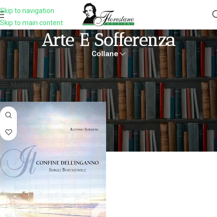
Skip to navigation
Skip to main content
Arte E Sofferenza
Collane
Home
Prodotti taggati “arte e sofferenza”
Visualizzazione del risultato
Mostra filtri