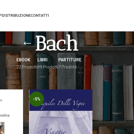
P
DISTRIBUZIONE
CONTATTI
Bach
EBOOK
LIBRI
PARTITURE
22 Prodotti
99 Prodotti
7 Prodotti
gati “Bach”
Vedi
9
12
-5%