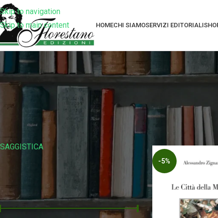
Skip to navigation
Skip to main content
HOME
CHI SIAMO
SERVIZI EDITORIALI
SHO
Filtra Per Collana
Home
Prodotti tag
SAGGISTICA
-5%
Filtra Per Prezzo