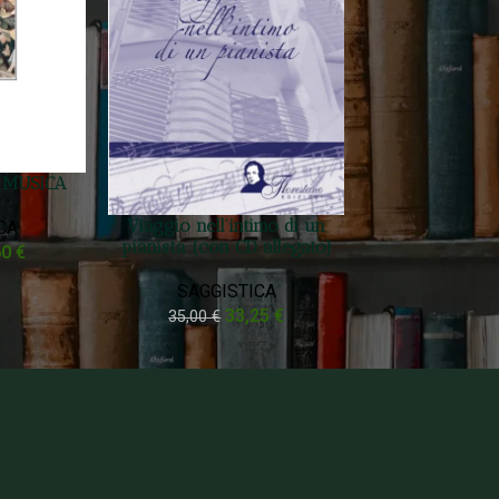
A MUSICA
Viaggio nell’intimo di un
CA
pianista (con CD allegato)
60
€
SAGGISTICA
33,25
€
35,00
€