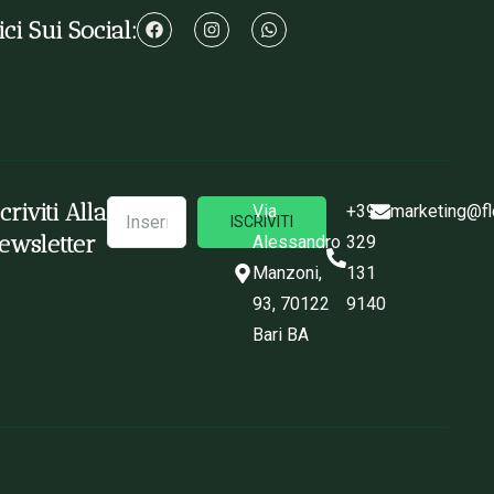
ci Sui Social:
scriviti Alla
Via
+39
marketing@fl
ISCRIVITI
ewsletter
Alessandro
329
Manzoni,
131
93, 70122
9140
Bari BA