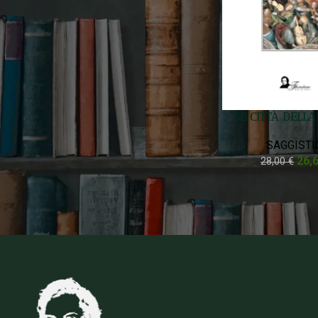
Prezzo:
30 €
—
40 €
FILTRA
Filtra Per Stato
LE CITTÀ DELL
On sale
In stock
SAGGISTI
26,
28,00
€