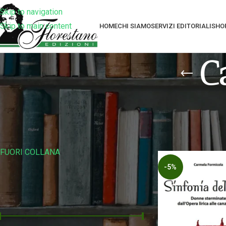
Skip to navigation
Skip to main content
HOME
CHI SIAMO
SERVIZI EDITORIALI
SHO
C
Filtra Per Collana
Home
Prodotti tag
FUORI COLLANA
-5%
Filtra Per Prezzo