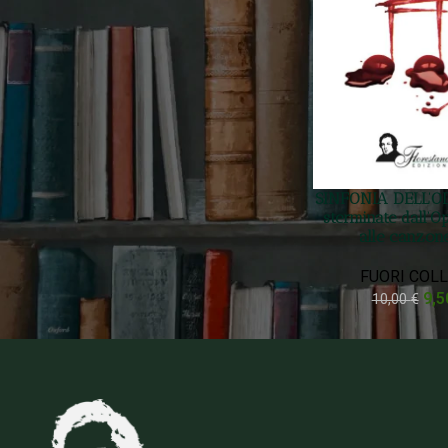
Prezzo:
0 €
—
10 €
FILTRA
Filtra Per Stato
On sale
SINFONIA DELL’O
In stock
sterminate dall’Op
alle canzon
FUORI COL
9,
10,00
€