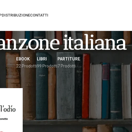
P
DISTRIBUZIONE
CONTATTI
anzone Italiana
EBOOK
LIBRI
PARTITURE
22 Prodotti
99 Prodotti
7 Prodotti
gati “canzone italiana”
Vedi
9
12