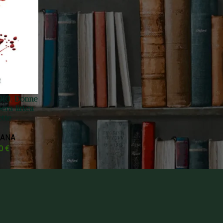
DIO. Donne
era lirica
ette
LANA
50
€