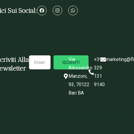
ci Sui Social:
scriviti Alla
Via
+39
marketing@fl
ISCRIVITI
ewsletter
Alessandro
329
Manzoni,
131
93, 70122
9140
Bari BA