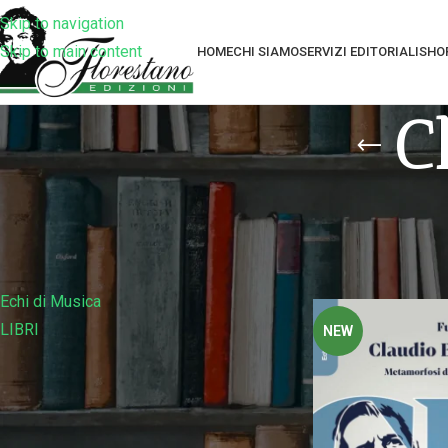
Skip to navigation
Skip to main content
HOME
CHI SIAMO
SERVIZI EDITORIALI
SHO
C
Filtra Per Collana
Home
Prodotti tag
Echi di Musica
LIBRI
NEW
Filtra Per Prezzo