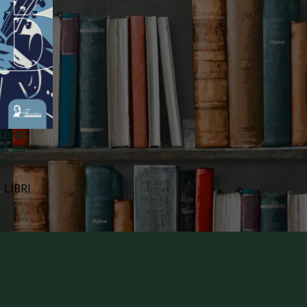
LIONI.
di un
re
,
LIBRI