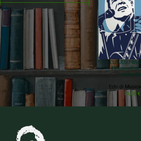
Prezzo:
10 €
—
20 €
FILTRA
Filtra Per Stato
CLAUDIO BAG
On sale
Metamorfosi 
In stock
cantauto
Echi di Musica
15,00
€