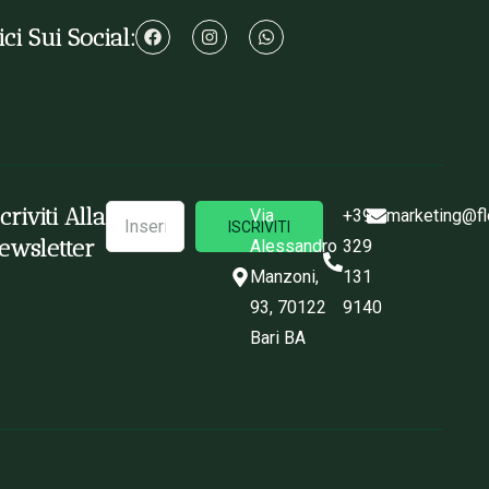
ci Sui Social:
scriviti Alla
Via
+39
marketing@fl
ISCRIVITI
ewsletter
Alessandro
329
Manzoni,
131
93, 70122
9140
Bari BA