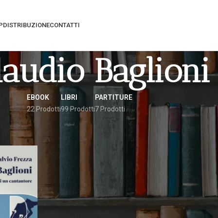
P
DISTRIBUZIONE
CONTATTI
laudio Baglioni
EBOOK
LIBRI
PARTITURE
22 Prodotti
99 Prodotti
7 Prodotti
gati “Claudio Baglioni”
Vedi
9
12