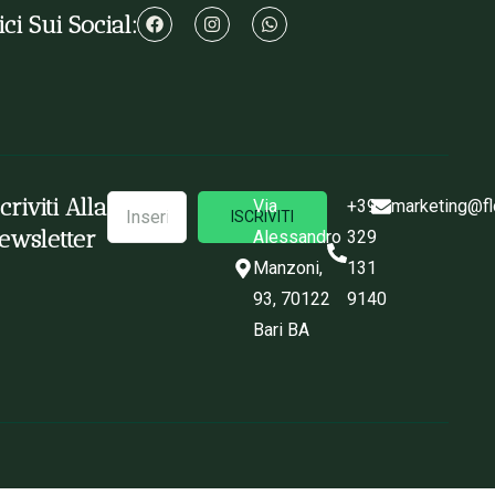
ci Sui Social:
scriviti Alla
Via
+39
marketing@fl
ISCRIVITI
ewsletter
Alessandro
329
Manzoni,
131
93, 70122
9140
Bari BA