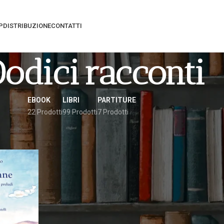
P
DISTRIBUZIONE
CONTATTI
odici Racconti
EBOOK
LIBRI
PARTITURE
22 Prodotti
99 Prodotti
7 Prodotti
ati “dodici racconti”
Vedi
9
12