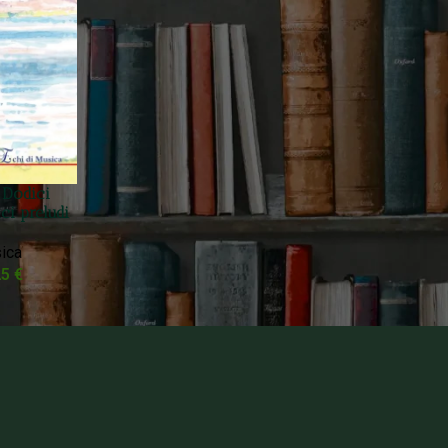
 Dodici
ci preludi
ica
25
€