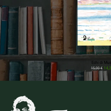
Prezzo:
10 €
—
20 €
FILTRA
Filtra Per Stato
On sale
DEBUSSIENNE.
In stock
racconti per dodi
Echi di Mus
14,
15,00
€