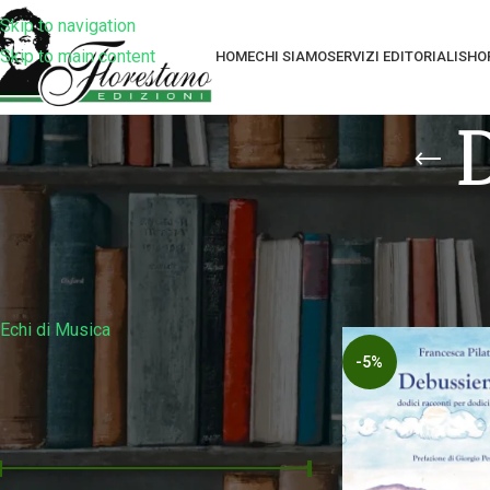
Skip to navigation
Skip to main content
HOME
CHI SIAMO
SERVIZI EDITORIALI
SHO
D
Filtra Per Collana
Home
Prodotti tagg
Echi di Musica
-5%
Filtra Per Prezzo