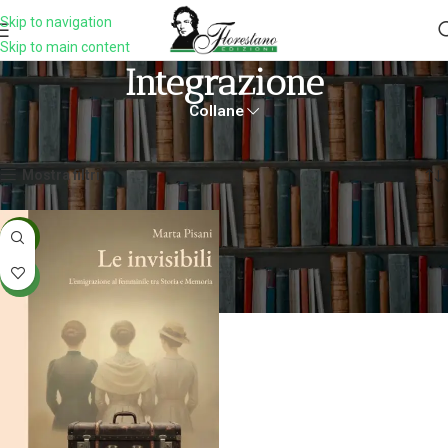
Skip to navigation
Skip to main content
Integrazione
Collane
Home
Prodotti taggati “integrazione”
Visualizzazione del risultato
Mostra filtri
-5%
NEW