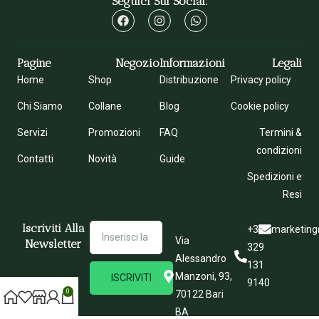
Seguici Sui Social:
Pagine
Negozio
Informazioni
Legali
Home
Shop
Distribuzione
Privacy policy
Chi Siamo
Collane
Blog
Cookie policy
Servizi
Promozioni
FAQ
Termini &
condizioni
Contatti
Novità
Guide
Spedizioni e
Resi
Iscriviti Alla
+39
marketing
Via
Newsletter
329
Alessandro
131
Manzoni, 93,
ISCRIVITI
9140
0
70122 Bari
BA