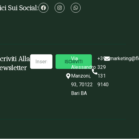
ci Sui Social:
scriviti Alla
Via
+39
marketing@fl
ISCRIVITI
ewsletter
Alessandro
329
Manzoni,
131
93, 70122
9140
Bari BA