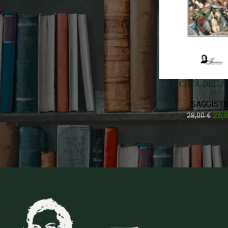
Prezzo:
30 €
—
40 €
FILTRA
Filtra Per Stato
LE CITTÀ DELL
On sale
In stock
SAGGISTI
26,
28,00
€