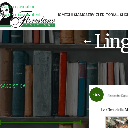
Skip to navigation
Skip to main content
HOME
CHI SIAMO
SERVIZI EDITORIALI
SHO
Lin
Filtra Per Collana
Home
Prodotti tag
SAGGISTICA
-5%
Filtra Per Prezzo