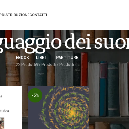
P
DISTRIBUZIONE
CONTATTI
guaggio Dei Suo
EBOOK
LIBRI
PARTITURE
22 Prodotti
99 Prodotti
7 Prodotti
gati “linguaggio dei suoni”
Vedi
9
12
-5%