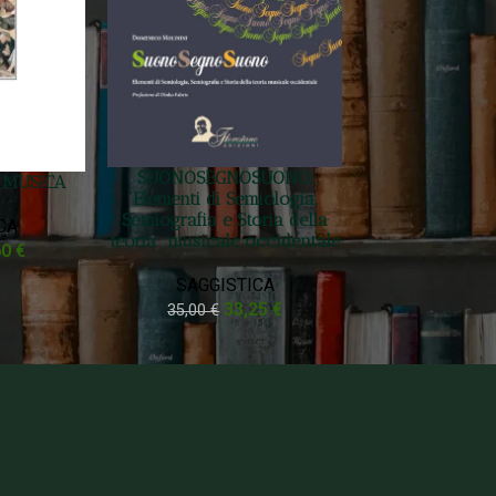
SUONOSEGNOSUONO.
A MUSICA
Elementi di Semiologia,
Semiografia e Storia della
CA
teoria musicale occidentale
60
€
SAGGISTICA
33,25
€
35,00
€