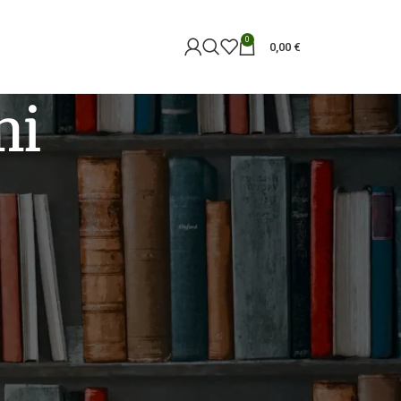
0
0,00
€
ni
18
24