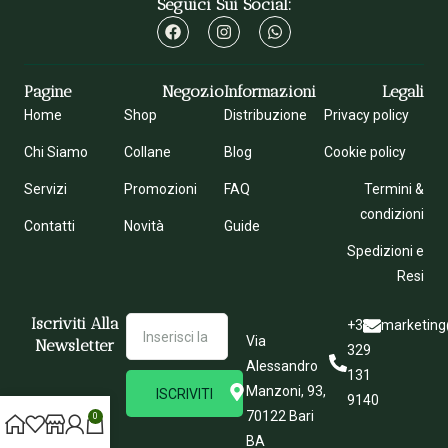
Seguici Sui Social:
Pagine
Negozio
Informazioni
Legali
Home
Shop
Distribuzione
Privacy policy
Chi Siamo
Collane
Blog
Cookie policy
Servizi
Promozioni
FAQ
Termini &
condizioni
Contatti
Novità
Guide
Spedizioni e
Resi
Iscriviti Alla
+39
marketing
Via
Newsletter
329
Alessandro
131
Manzoni, 93,
ISCRIVITI
9140
70122 Bari
0
BA