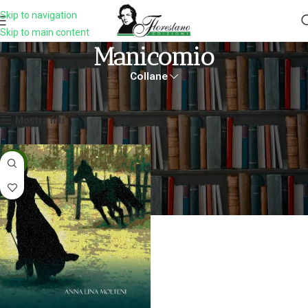
Skip to navigation
Skip to main content
Manicomio
Collane
Home
Prodotti taggati “manicomio”
Visualizzazione del risultato
Mostra filtri
-5%