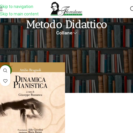
Skip to navigation
Skip to main content
Metodo Didattico
Collane
Home
Prodotti taggati “metodo didattico”
Visualizzazione del risultato
Mostra filtri
-5%