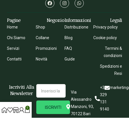
Pagine
Negozio
Informazioni
Legali
Home
Shop
Distribuzione
Privacy policy
Chi Siamo
Collane
Blog
Cookie policy
Servizi
Promozioni
FAQ
Termini &
condizioni
Contatti
Novità
Guide
Spedizioni e
Resi
Iscriviti Alla
+39
marketing
Via
Newsletter
329
Alessandro
131
Manzoni, 93,
ISCRIVITI
0
9140
70122 Bari
BA