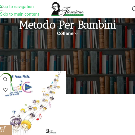
Skip to navigation
Skip to main content
Metodo Per Bambini
Collane
Home
Prodotti taggati “metodo per bambini”
Visualizzazione del risultato
Mostra filtri
-5%