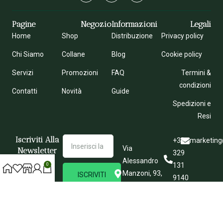
Pagine
Negozio
Informazioni
Legali
Home
Shop
Distribuzione
Privacy policy
Chi Siamo
Collane
Blog
Cookie policy
Servizi
Promozioni
FAQ
Termini &
condizioni
Contatti
Novità
Guide
Spedizioni e
Resi
Iscriviti Alla
+39
marketing
Via
Newsletter
329
Alessandro
131
0
Manzoni, 93,
ISCRIVITI
9140
70122 Bari
BA
Copyright © 2026 | Sviluppato da
AnDevMon