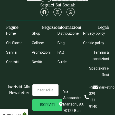
Seguici Sui Social:
Pagine
Negozio
Informazioni
Legali
Home
Shop
Distribuzione
Privacy policy
Chi Siamo
Collane
Blog
Cookie policy
Servizi
Promozioni
FAQ
Termini &
condizioni
Contatti
Novità
Guide
Spedizioni e
Resi
Iscriviti Alla
+39
marketing
Via
Newsletter
329
Alessandro
131
Manzoni, 93,
ISCRIVITI
9140
70122 Bari
0