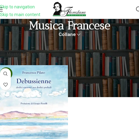
Skip to navigation
Skip to main content
Musica Francese
Collane
Home
Prodotti taggati “musica francese”
Visualizzazione del risultato
Mostra filtri
-5%