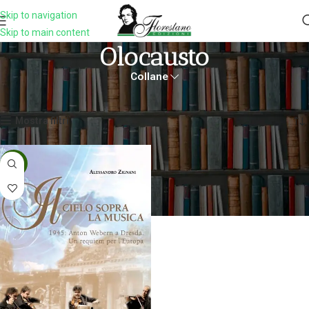
Skip to navigation
Skip to main content
Olocausto
Collane
Home
Prodotti taggati “Olocausto”
Visualizzazione del risultato
Mostra filtri
-5%