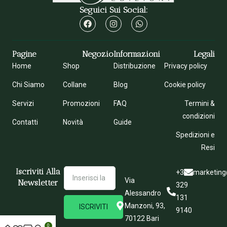
Seguici Sui Social:
Pagine
Negozio
Informazioni
Legali
Home
Shop
Distribuzione
Privacy policy
Chi Siamo
Collane
Blog
Cookie policy
Servizi
Promozioni
FAQ
Termini &
condizioni
Contatti
Novità
Guide
Spedizioni e
Resi
Iscriviti Alla
+39
marketing
Via
Newsletter
329
Alessandro
131
Manzoni, 93,
ISCRIVITI
9140
70122 Bari
0