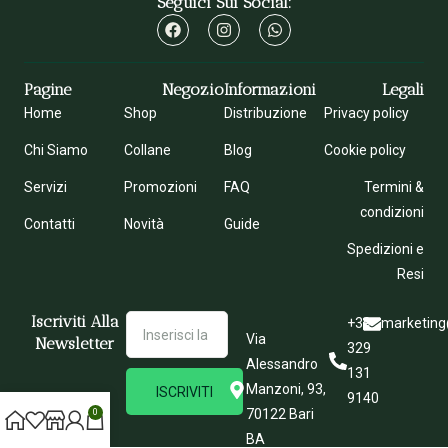
Seguici Sui Social:
Pagine
Negozio
Informazioni
Legali
Home
Shop
Distribuzione
Privacy policy
Chi Siamo
Collane
Blog
Cookie policy
Servizi
Promozioni
FAQ
Termini &
condizioni
Contatti
Novità
Guide
Spedizioni e
Resi
Iscriviti Alla
+39
marketing
Via
Newsletter
329
Alessandro
131
Manzoni, 93,
ISCRIVITI
9140
70122 Bari
0
BA