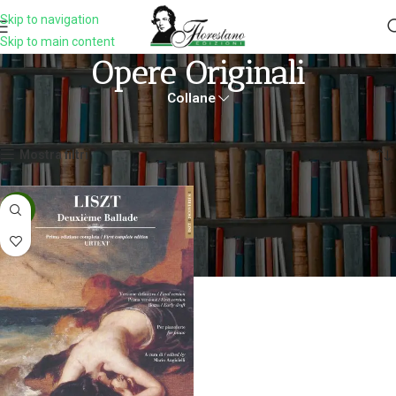
Skip to navigation
Skip to main content
Opere Originali
Collane
Home
Prodotti taggati “opere originali”
Visualizzazione del risultato
Mostra filtri
-5%