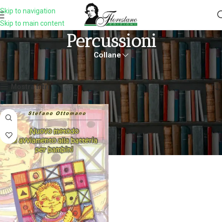
Skip to navigation
Skip to main content
Percussioni
Collane
Home
Prodotti taggati “percussioni”
Visualizzazione del risultato
Mostra filtri