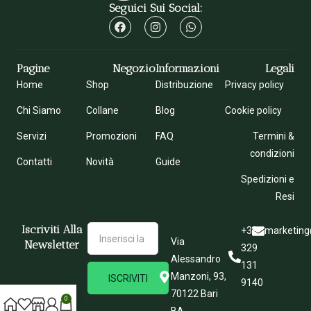
Seguici Sui Social:
Pagine
Negozio
Informazioni
Legali
Home
Shop
Distribuzione
Privacy policy
Chi Siamo
Collane
Blog
Cookie policy
Servizi
Promozioni
FAQ
Termini &
condizioni
Contatti
Novità
Guide
Spedizioni e
Resi
Iscriviti Alla
+39
marketing
Via
Newsletter
329
Alessandro
131
Manzoni, 93,
ISCRIVITI
9140
70122 Bari
0