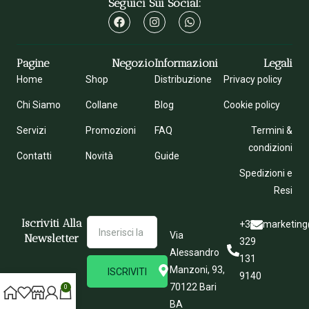
Seguici Sui Social:
Pagine
Negozio
Informazioni
Legali
Home
Shop
Distribuzione
Privacy policy
Chi Siamo
Collane
Blog
Cookie policy
Servizi
Promozioni
FAQ
Termini &
condizioni
Contatti
Novità
Guide
Spedizioni e
Resi
Iscriviti Alla
+39
marketing
Via
Newsletter
329
Alessandro
131
Manzoni, 93,
ISCRIVITI
9140
70122 Bari
0
BA