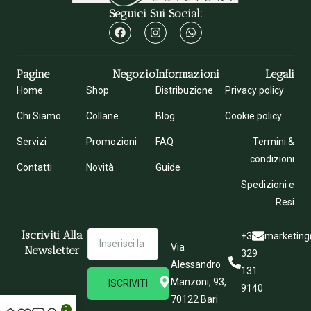
Seguici Sui Social:
Pagine
Negozio
Informazioni
Legali
Home
Shop
Distribuzione
Privacy policy
Chi Siamo
Collane
Blog
Cookie policy
Servizi
Promozioni
FAQ
Termini &
condizioni
Contatti
Novità
Guide
Spedizioni e
Resi
Iscriviti Alla
+39
marketing
Via
Newsletter
329
Alessandro
131
Manzoni, 93,
ISCRIVITI
9140
70122 Bari
0