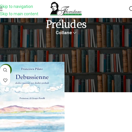
Skip to navigation
Skip to main content
Préludes
Collane
Home
Prodotti taggati “Préludes”
Visualizzazione del risultato
Mostra filtri
-5%