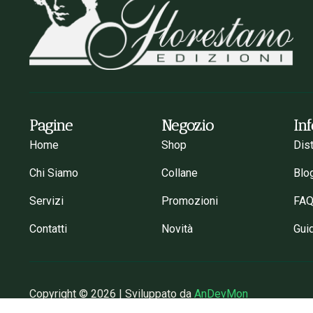
Pagine
Negozio
In
Home
Shop
Dis
Chi Siamo
Collane
Blo
Servizi
Promozioni
FA
Contatti
Novità
Gui
Copyright © 2026 | Sviluppato da
AnDevMon