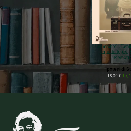
Prezzo:
10 €
—
20 €
FILTRA
Filtra Per Stato
Le invisibili. L’e
On sale
femminile tra S
Memori
In stock
Ipotesi di S
17,
18,00
€