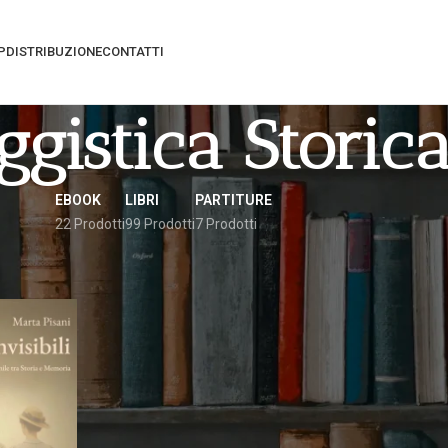
P
DISTRIBUZIONE
CONTATTI
ggistica Storic
EBOOK
LIBRI
PARTITURE
22 Prodotti
99 Prodotti
7 Prodotti
gati “saggistica storica”
Vedi
9
12