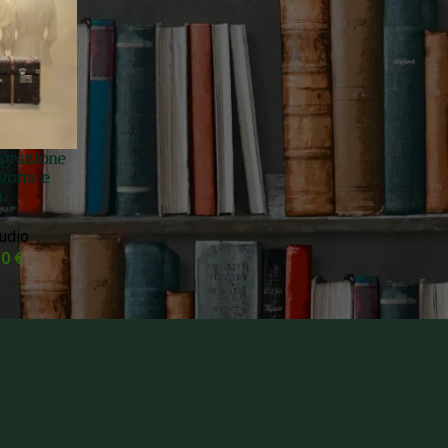
migrazione
toria e
a
tudio
10
€