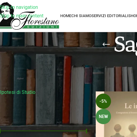
Skip to navigation
Skip to main content
HOME
CHI SIAMO
SERVIZI EDITORIALI
SHO
Sa
Filtra Per Collana
Home
Prodotti tag
Ipotesi di Studio
-5%
Filtra Per Prezzo
NEW