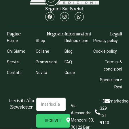
Seguici Sui Social:
Pagine
Negozio
Informazioni
Legali
Home
Shop
Distribuzione
Privacy policy
Chi Siamo
Collane
Blog
Cookie policy
Servizi
Promozioni
FAQ
Termini &
condizioni
Contatti
Novità
Guide
Spedizioni e
Resi
Iscriviti Alla
+39
marketing
Via
Newsletter
329
Alessandro
131
Manzoni, 93,
ISCRIVITI
9140
70122 Bari