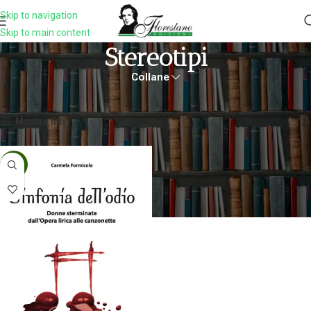
Skip to navigation
Skip to main content
Stereotipi
Collane
Home
Prodotti taggati “stereotipi”
Visualizzazione del risultato
Mostra filtri
-5%