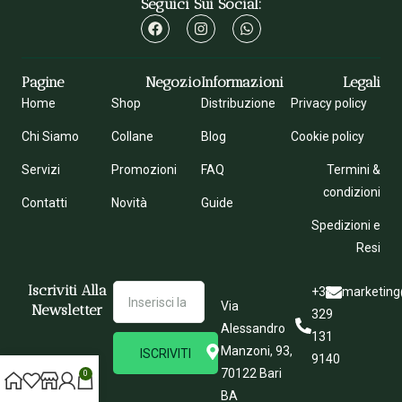
Seguici Sui Social:
Pagine
Negozio
Informazioni
Legali
Home
Shop
Distribuzione
Privacy policy
Chi Siamo
Collane
Blog
Cookie policy
Servizi
Promozioni
FAQ
Termini &
condizioni
Contatti
Novità
Guide
Spedizioni e
Resi
Iscriviti Alla
+39
marketing
Via
Newsletter
329
Alessandro
131
Manzoni, 93,
ISCRIVITI
9140
70122 Bari
0
BA