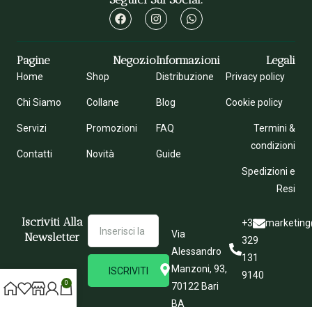
Pagine
Negozio
Informazioni
Legali
Home
Shop
Distribuzione
Privacy policy
Chi Siamo
Collane
Blog
Cookie policy
Servizi
Promozioni
FAQ
Termini &
condizioni
Contatti
Novità
Guide
Spedizioni e
Resi
Iscriviti Alla
+39
marketing
Via
Newsletter
329
Alessandro
131
Manzoni, 93,
ISCRIVITI
9140
0
70122 Bari
BA