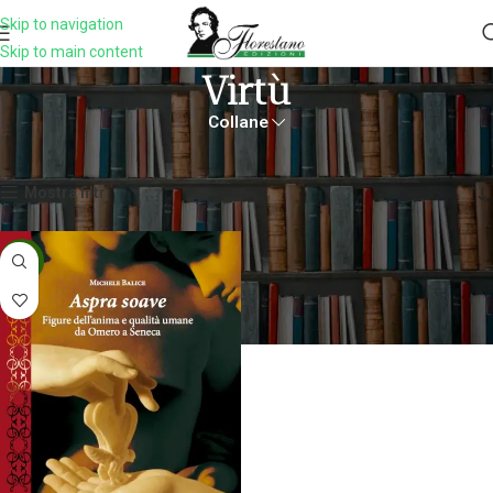
Skip to navigation
Skip to main content
Virtù
Collane
Home
Prodotti taggati “virtù”
Visualizzazione del risultato
Mostra filtri
-5%