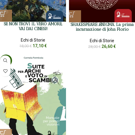
SE NON TROVI IL VERO AMORE,
SHAKESPEARE ÆNIGMA. La prima
VAI DAI CINESI!
incarnazione di John Florio
Echi di Storie
Echi di Storie
17,10
€
18,00
€
26,60
€
28,00
€
-5%