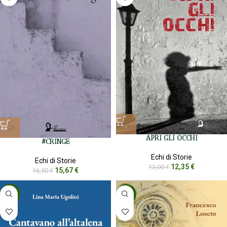
APRI GLI OCCHI
#CRINGE
Echi di Storie
Echi di Storie
12,35
€
13,00
€
15,67
€
16,50
€
-5%
-5%