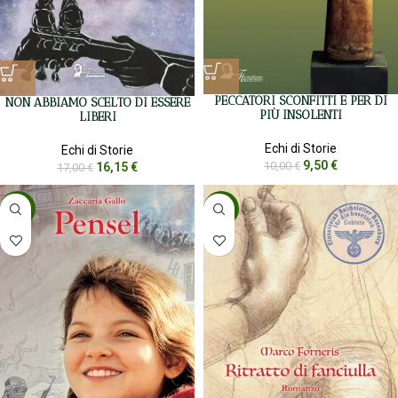
PECCATORI SCONFITTI E PER DI
NON ABBIAMO SCELTO DI ESSERE
PIÙ INSOLENTI
LIBERI
Echi di Storie
Echi di Storie
9,50
€
10,00
€
16,15
€
17,00
€
-5%
-5%