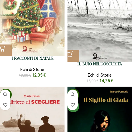
I RACCONTI DI NATALE
IL BUIO NELL’OSCURITÀ
Echi di Storie
12,35
€
Echi di Storie
13,00
€
14,25
€
15,00
€
-5%
-5%
NEW