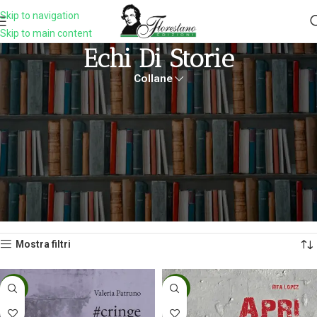
Skip to navigation
Skip to main content
Echi Di Storie
Collane
Una raccolta di racconti e romanzi che fanno risuonare vicende umane
intense e universali. “Echi di Storie” valorizza la pluralità delle
esperienze, esplorando temi sociali, culturali e affettivi con uno
sguardo sensibile e contemporaneo, capace di lasciare tracce nel
lettore.
Home
LIBRI
NARRATIVA
Echi di Storie
Pagina 2
Visualizzazione di 13-19 di 19 risultati
Mostra filtri
-5%
-5%