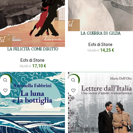
LA GUERRA DI GILDA
Echi di Storie
LA FELICITÀ COME DIRITTO
14,25
€
15,00
€
Echi di Storie
17,10
€
18,00
€
-5%
-5%