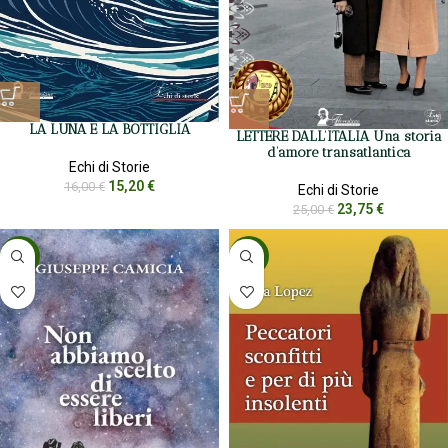
LA LUNA E LA BOTTIGLIA
LETTERE DALL’ITALIA Una storia
d’amore transatlantica
Echi di Storie
15,20
€
16,00
€
Echi di Storie
23,75
€
25,00
€
-5%
-5%