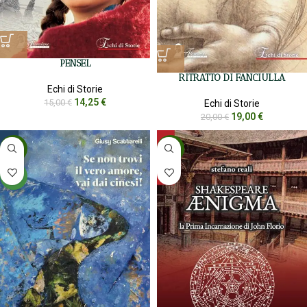
PENSEL
RITRATTO DI FANCIULLA
Echi di Storie
14,25
€
15,00
€
Echi di Storie
19,00
€
20,00
€
-5%
-5%
NEW