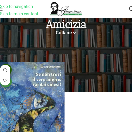
Skip to navigation
Skip to main content
Amicizia
Collane
Home
Prodotti taggati “amicizia”
Visualizzazione del risultato
Mostra filtri
-5%
NEW