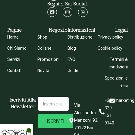
Seguici Sui Social:
Pagine
Negozio
Informazioni
Legali
Home
Shop
Distribuzione
Privacy policy
Chi Siamo
Collane
Blog
Cookie policy
Servizi
Promozioni
FAQ
Termini &
condizioni
Contatti
Novità
Guide
Spedizioni e
Resi
Iscriviti Alla
+39
marketing
Via
Newsletter
329
Alessandro
131
Manzoni, 93,
ISCRIVITI
9140
70122 Bari
0