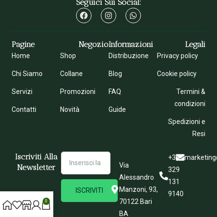
Seguici Sui Social:
Pagine
Negozio
Informazioni
Legali
Home
Shop
Distribuzione
Privacy policy
Chi Siamo
Collane
Blog
Cookie policy
Servizi
Promozioni
FAQ
Termini &
condizioni
Contatti
Novità
Guide
Spedizioni e
Resi
Iscriviti Alla
+39
marketing
Via
Newsletter
329
Alessandro
131
Manzoni, 93,
ISCRIVITI
9140
70122 Bari
0
BA