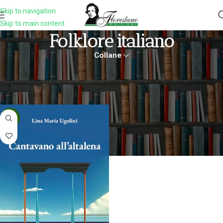
Skip to navigation
Skip to main content
Folklore Italiano
Collane
Home
Prodotti taggati “folklore italiano”
Visualizzazione del risultato
Mostra filtri
-5%