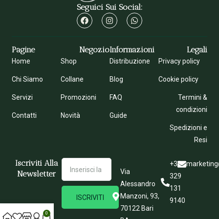
Seguici Sui Social:
Pagine
Negozio
Informazioni
Legali
Home
Shop
Distribuzione
Privacy policy
Chi Siamo
Collane
Blog
Cookie policy
Servizi
Promozioni
FAQ
Termini &
condizioni
Contatti
Novità
Guide
Spedizioni e
Resi
Iscriviti Alla
+39
marketing
Via
Newsletter
329
Alessandro
131
Manzoni, 93,
ISCRIVITI
9140
70122 Bari
0