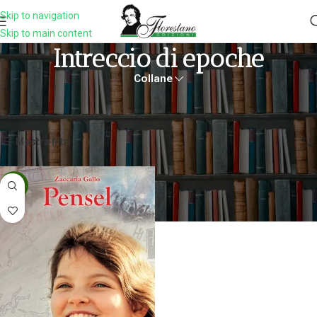
Skip to navigation
Skip to main content
Intreccio Di Epoche
Collane
Home
Prodotti taggati “intreccio di epoche”
Visualizzazione del risultato
Mostra filtri
-5%