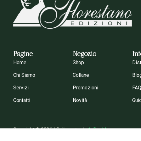
Pagine
Negozio
In
Home
Shop
Dis
Chi Siamo
Collane
Blo
Servizi
Promozioni
FA
Contatti
Novità
Gui
Copyright © 2026 | Sviluppato da
AnDevMon