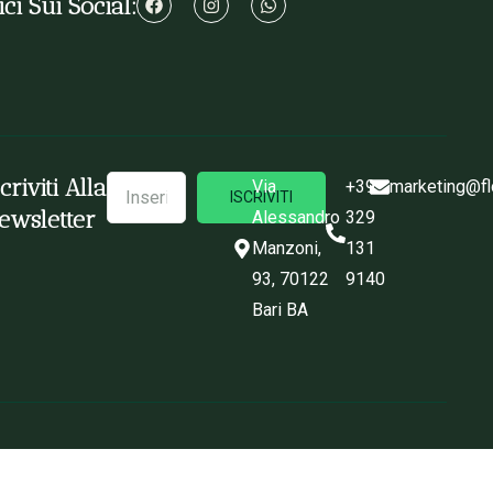
ci Sui Social:
scriviti Alla
Via
+39
marketing@fl
ISCRIVITI
ewsletter
Alessandro
329
Manzoni,
131
93, 70122
9140
Bari BA