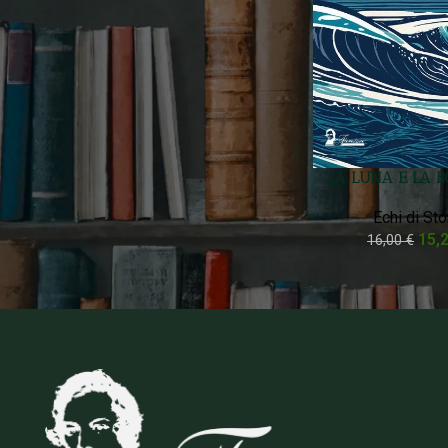
Prezzo:
10 €
—
20 €
FILTRA
Filtra Per Stato
On sale
LA LUNA E LA B
In stock
Echi di Sto
15,
16,00
€