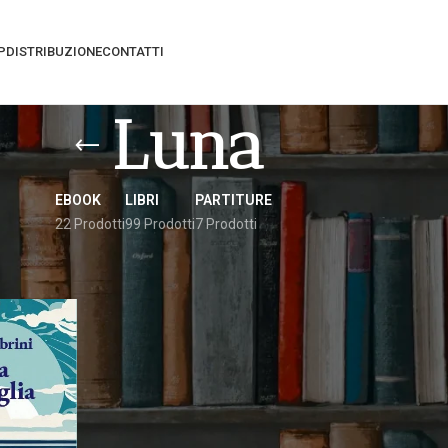
P
DISTRIBUZIONE
CONTATTI
Luna
EBOOK
LIBRI
PARTITURE
22 Prodotti
99 Prodotti
7 Prodotti
ati “luna”
Vedi
9
12