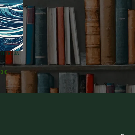
OTTIGLIA
rie
20
€