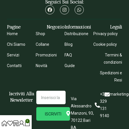
Seguici Sui Social:
Pagine
Negozio
Informazioni
Legali
Home
Shop
Distribuzione
Privacy policy
Chi Siamo
Collane
Blog
Cookie policy
Servizi
Promozioni
FAQ
Termini &
condizioni
Contatti
Novità
Guide
Spedizioni e
Resi
Iscriviti Alla
+39
marketing
Via
Newsletter
329
Alessandro
131
Manzoni, 93,
ISCRIVITI
9140
70122 Bari
0
BA