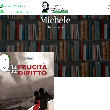
Skip to navigation
Skip to main content
Michele
Collane
Home
Prodotti taggati “Michele”
Visualizzazione del risultato
Mostra filtri
-5%