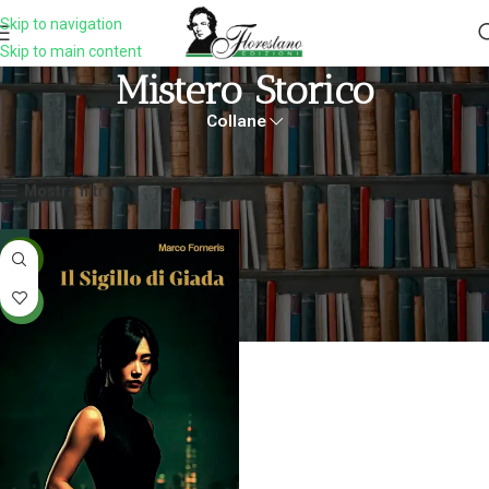
Skip to navigation
Skip to main content
Mistero Storico
Collane
Home
Prodotti taggati “mistero storico”
Visualizzazione del risultato
Mostra filtri
-5%
NEW