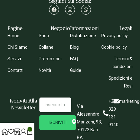
Seguici Sui Social:
Pagine
Negozio
Informazioni
Legali
Home
Shop
Distribuzione
Privacy policy
Chi Siamo
Collane
Blog
Cookie policy
Servizi
Promozioni
FAQ
Termini &
condizioni
Contatti
Novità
Guide
Spedizioni e
Resi
Iscriviti Alla
+39
marketing
Via
Newsletter
329
Alessandro
131
Manzoni, 93,
ISCRIVITI
9140
70122 Bari
0
BA