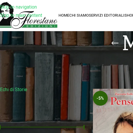
Skip to navigation
Skip to main content
HOME
CHI SIAMO
SERVIZI EDITORIALI
SHO
M
Filtra Per Collana
Home
Prodotti tag
Echi di Storie
-5%
Filtra Per Prezzo