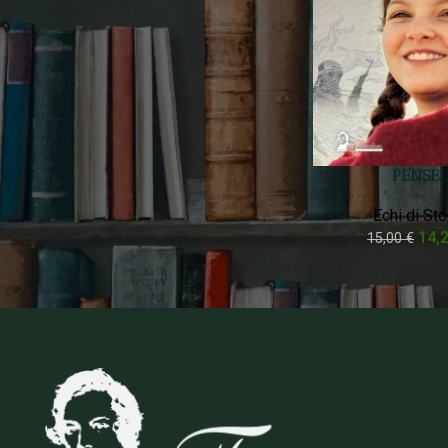
Prezzo:
10 €
—
20 €
FILTRA
Filtra Per Stato
On sale
PENSEL
In stock
Echi di Sto
14,
15,00
€