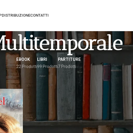
P
DISTRIBUZIONE
CONTATTI
ultitemporale
EBOOK
LIBRI
PARTITURE
22 Prodotti
99 Prodotti
7 Prodotti
gati “multitemporale”
Vedi
9
12