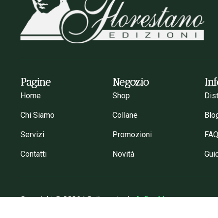
Pagine
Negozio
In
Home
Shop
Dis
Chi Siamo
Collane
Blo
Servizi
Promozioni
FA
Contatti
Novità
Gui
Copyright © 2026 | Sviluppato da
AnDevMon