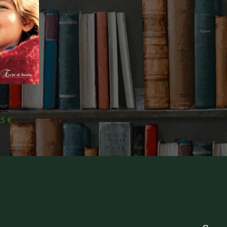
rie
25
€