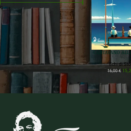
Prezzo:
10 €
—
20 €
FILTRA
Filtra Per Stato
CANTAVANO ALL’
On sale
Echi di Sto
In stock
15,
16,00
€