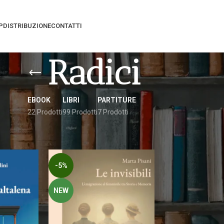
P
DISTRIBUZIONE
CONTATTI
Radici
EBOOK
LIBRI
PARTITURE
22 Prodotti
99 Prodotti
7 Prodotti
ati “radici”
Vedi
9
12
-5%
NEW