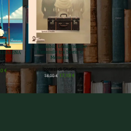
Le invisibili. L’emigrazione
femminile tra Storia e
ALTALENA
Memoria
rie
Ipotesi di Studio
20
€
17,10
€
18,00
€