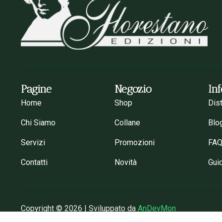
Pagine
Negozio
In
Home
Shop
Dis
Chi Siamo
Collane
Blo
Servizi
Promozioni
FA
Contatti
Novità
Gui
Copyright © 2026 | Sviluppato da
AnDevMon