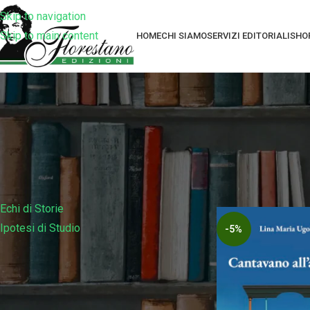
Skip to navigation
Skip to main content
HOME
CHI SIAMO
SERVIZI EDITORIALI
SHO
Filtra Per Collana
Home
Prodotti tagg
Echi di Storie
Ipotesi di Studio
-5%
Filtra Per Prezzo