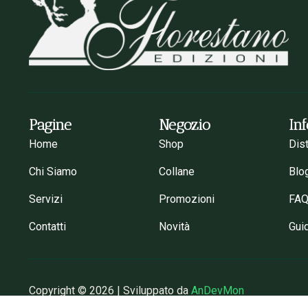
Pagine
Negozio
In
Home
Shop
Dis
Chi Siamo
Collane
Blo
Servizi
Promozioni
FA
Contatti
Novità
Gui
Copyright © 2026 | Sviluppato da
AnDevMon