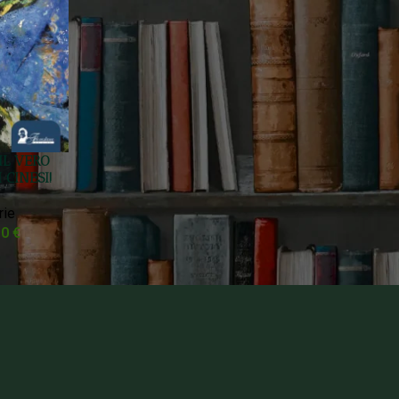
IL VERO
 CINESI!
rie
10
€