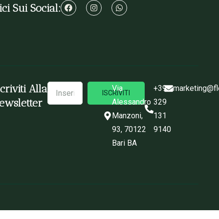
ci Sui Social:
scriviti Alla
Via
+39
marketing@fl
ISCRIVITI
ewsletter
Alessandro
329
Manzoni,
131
93, 70122
9140
Bari BA