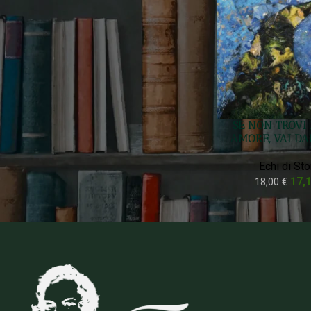
Prezzo:
10 €
—
20 €
FILTRA
Filtra Per Stato
On sale
SE NON TROVI 
In stock
AMORE, VAI DAI
Echi di Sto
17,
18,00
€