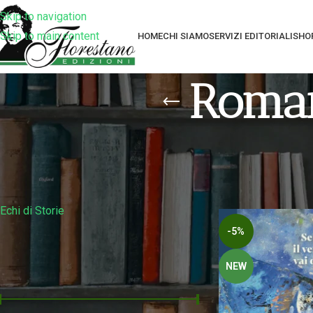
Skip to navigation
Skip to main content
HOME
CHI SIAMO
SERVIZI EDITORIALI
SHO
Roman
Filtra Per Collana
Home
Prodotti tag
Echi di Storie
-5%
Filtra Per Prezzo
NEW