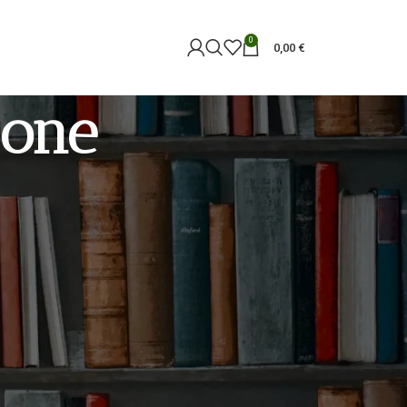
0
0,00
€
ione
18
24