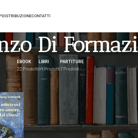
P
DISTRIBUZIONE
CONTATTI
zo Di Formaz
EBOOK
LIBRI
PARTITURE
22 Prodotti
99 Prodotti
7 Prodotti
gati “romanzo di formazione”
Vedi
9
12