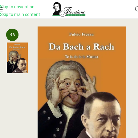
Skip to navigation
Skip to main content
Home
Prodotto
DA BACH A RACH Te la do io la musica
-5%
-5%