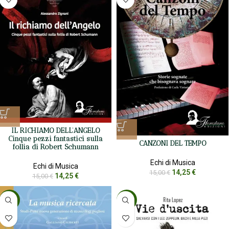
IL RICHIAMO DELL’ANGELO
Cinque pezzi fantastici sulla
CANZONI DEL TEMPO
follia di Robert Schumann
Echi di Musica
Echi di Musica
14,25
€
15,00
€
14,25
€
15,00
€
-5%
-5%