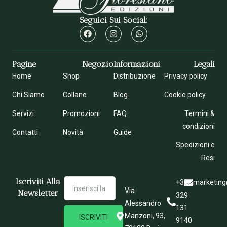
Seguici Sui Social:
Pagine
Negozio
Informazioni
Legali
Home
Shop
Distribuzione
Privacy policy
Chi Siamo
Collane
Blog
Cookie policy
Servizi
Promozioni
FAQ
Termini &
condizioni
Contatti
Novità
Guide
Spedizioni e
Resi
Iscriviti Alla
+39
marketing
Via
Newsletter
329
Alessandro
131
Manzoni, 93,
ISCRIVITI
9140