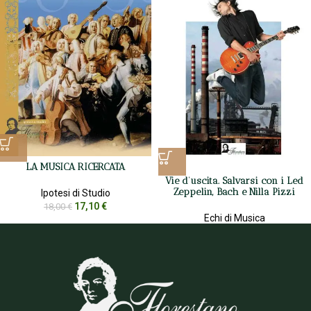
LA MUSICA RICERCATA
Vie d’uscita. Salvarsi con i Led
Zeppelin, Bach e Nilla Pizzi
Ipotesi di Studio
17,10
€
18,00
€
Echi di Musica
9,50
€
10,00
€