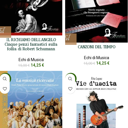
IL RICHIAMO DELL’ANGELO
Cinque pezzi fantastici sulla
CANZONI DEL TEMPO
follia di Robert Schumann
Echi di Musica
Echi di Musica
14,25
€
15,00
€
14,25
€
15,00
€
-5%
-5%