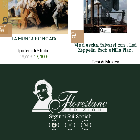
LA MUSICA RICERCATA
Vie d’uscita. Salvarsi con i Led
Zeppelin, Bach e Nilla Pizzi
Ipotesi di Studio
17,10
€
18,00
€
Echi di Musica
9,50
€
10,00
€
Seguici Sui Social: