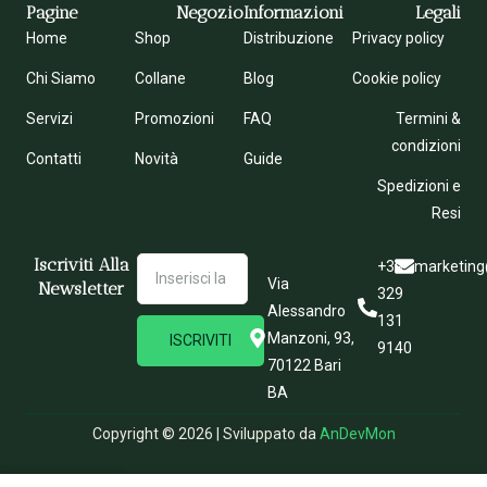
Pagine
Negozio
Informazioni
Legali
Home
Shop
Distribuzione
Privacy policy
Chi Siamo
Collane
Blog
Cookie policy
Servizi
Promozioni
FAQ
Termini &
condizioni
Contatti
Novità
Guide
Spedizioni e
Resi
Iscriviti Alla
+39
marketing
Via
Newsletter
329
Alessandro
131
Manzoni, 93,
ISCRIVITI
9140
70122 Bari
BA
Copyright © 2026 | Sviluppato da
AnDevMon