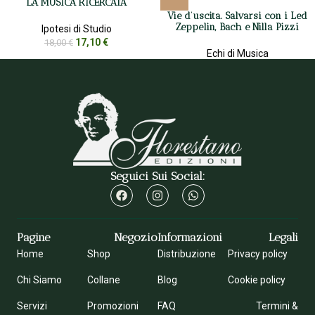
LA MUSICA RICERCATA
Vie d’uscita. Salvarsi con i Led
Zeppelin, Bach e Nilla Pizzi
Ipotesi di Studio
17,10
€
18,00
€
Echi di Musica
9,50
€
10,00
€
Seguici Sui Social:
Pagine
Negozio
Informazioni
Legali
Home
Shop
Distribuzione
Privacy policy
Chi Siamo
Collane
Blog
Cookie policy
Servizi
Promozioni
FAQ
Termini &