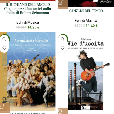
IL RICHIAMO DELL’ANGELO
Cinque pezzi fantastici sulla
CANZONI DEL TEMPO
follia di Robert Schumann
Echi di Musica
Echi di Musica
14,25
€
15,00
€
14,25
€
15,00
€
-5%
-5%