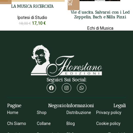
LA MUSICA RICERCATA
Vie d’uscita. Salvarsi con i Led
Zeppelin, Bach e Nilla Pizzi
Ipotesi di Studio
17,10
€
18,00
€
Echi di Musica
9,50
€
10,00
€
Seguici Sui Social:
Pagine
Negozio
Informazioni
Legali
Home
Shop
Distribuzione
Privacy policy
Chi Siamo
Collane
Blog
Cookie policy