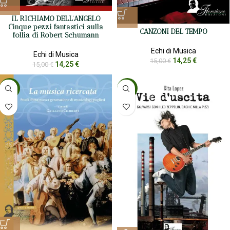
IL RICHIAMO DELL’ANGELO
Cinque pezzi fantastici sulla
CANZONI DEL TEMPO
follia di Robert Schumann
Echi di Musica
Echi di Musica
14,25
€
15,00
€
14,25
€
15,00
€
-5%
-5%