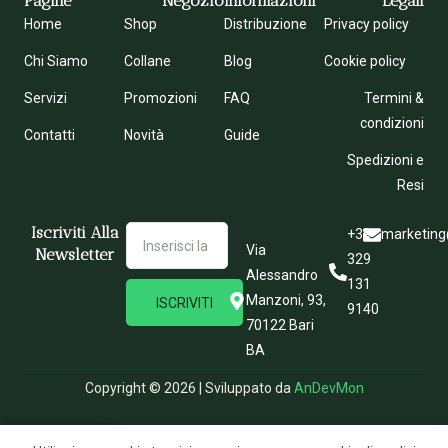
Pagine
Negozio
Informazioni
Legali
Home
Shop
Distribuzione
Privacy policy
Chi Siamo
Collane
Blog
Cookie policy
Servizi
Promozioni
FAQ
Termini &
condizioni
Contatti
Novità
Guide
Spedizioni e
Resi
Iscriviti Alla
+39
marketing
Via
Newsletter
329
Alessandro
131
Manzoni, 93,
ISCRIVITI
9140
70122 Bari
BA
Copyright © 2026 | Sviluppato da
AnDevMon
0