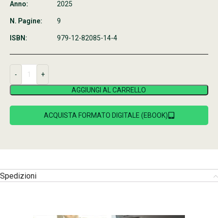
Anno:
2025
N. Pagine:
9
ISBN:
979-12-82085-14-4
AGGIUNGI AL CARRELLO
ACQUISTA FORMATO DIGITALE (EBOOK)
Spedizioni