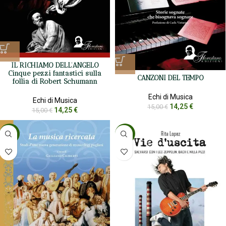
IL RICHIAMO DELL’ANGELO
Cinque pezzi fantastici sulla
CANZONI DEL TEMPO
follia di Robert Schumann
Echi di Musica
Echi di Musica
14,25
€
15,00
€
14,25
€
15,00
€
-5%
-5%