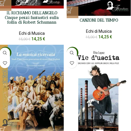
IL RICHIAMO DELL’ANGELO
Cinque pezzi fantastici sulla
CANZONI DEL TEMPO
follia di Robert Schumann
Echi di Musica
Echi di Musica
14,25
€
15,00
€
14,25
€
15,00
€
-5%
-5%