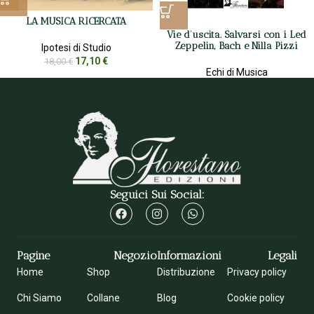
LA MUSICA RICERCATA
Vie d’uscita. Salvarsi con i Led
Zeppelin, Bach e Nilla Pizzi
Ipotesi di Studio
17,10
€
18,00
€
Echi di Musica
9,50
€
10,00
€
Seguici Sui Social:
Pagine
Negozio
Informazioni
Legali
Home
Shop
Distribuzione
Privacy policy
Chi Siamo
Collane
Blog
Cookie policy