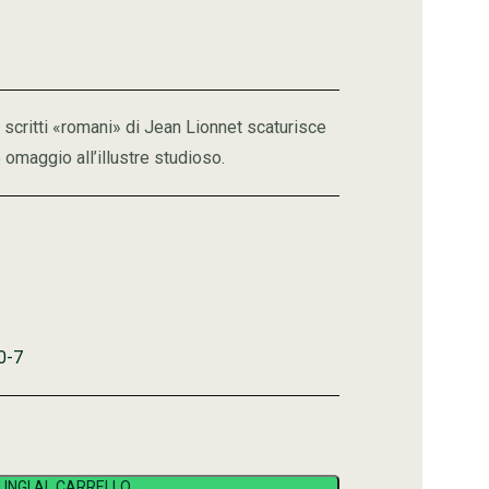
gli scritti «romani» di Jean Lionnet scaturisce
o omaggio all’illustre studioso.
0-7
UNGI AL CARRELLO