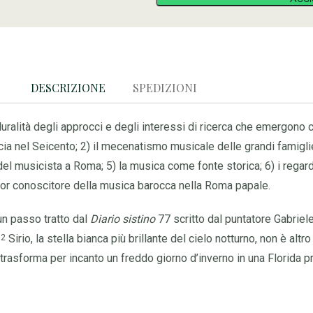
DESCRIZIONE
SPEDIZIONI
pluralità degli approcci e degli interessi di ricerca che emergono 
cia nel Seicento; 2) il mecenatismo musicale delle grandi famiglie 
el musicista a Roma; 5) la musica come fonte storica; 6) i regards
lior conoscitore della musica barocca nella Roma papale.
un passo tratto dal
Diario sistino
77 scritto dal puntatore Gabriele
.
Sirio, la stella bianca più brillante del cielo notturno, non è alt
2
trasforma per incanto un freddo giorno d’inverno in una Florida p