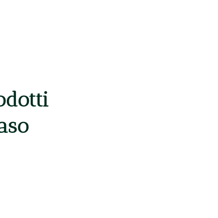
odotti
caso