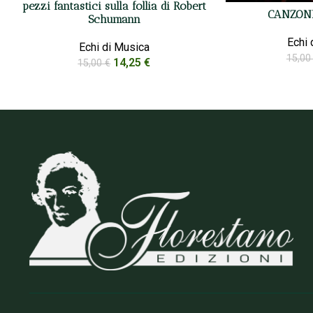
pezzi fantastici sulla follia di Robert
CANZONI
Schumann
Echi 
Echi di Musica
15,0
14,25
€
15,00
€