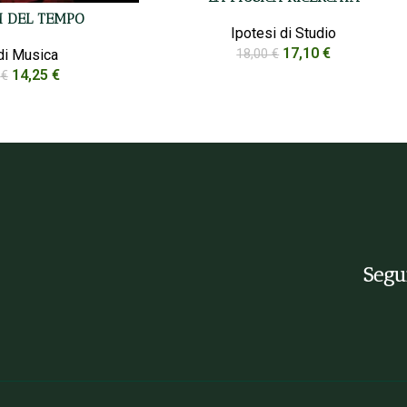
 DEL TEMPO
Ipotesi di Studio
17,10
€
18,00
€
di Musica
14,25
€
0
€
Segui