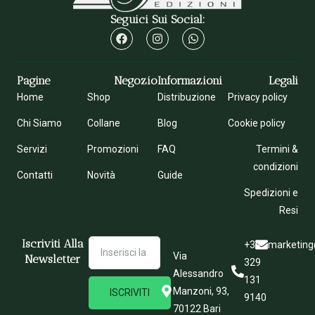
Seguici Sui Social:
Pagine
Negozio
Informazioni
Legali
Home
Shop
Distribuzione
Privacy policy
Chi Siamo
Collane
Blog
Cookie policy
Servizi
Promozioni
FAQ
Termini &
condizioni
Contatti
Novità
Guide
Spedizioni e
Resi
Iscriviti Alla
+39
marketing
Via
Newsletter
329
Alessandro
131
Manzoni, 93,
ISCRIVITI
9140
70122 Bari