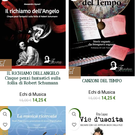
IL RICHIAMO DELL’ANGELO
Cinque pezzi fantastici sulla
CANZONI DEL TEMPO
follia di Robert Schumann
Echi di Musica
Echi di Musica
14,25
€
15,00
€
14,25
€
15,00
€
-5%
-5%