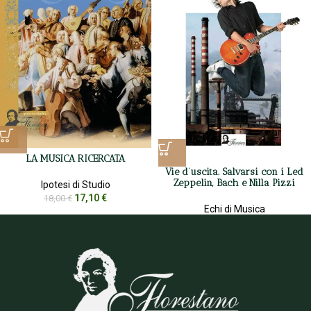
LA MUSICA RICERCATA
Vie d’uscita. Salvarsi con i Led
Zeppelin, Bach e Nilla Pizzi
Ipotesi di Studio
17,10
€
18,00
€
Echi di Musica
9,50
€
10,00
€