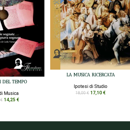
LA MUSICA RICERCATA
 DEL TEMPO
Ipotesi di Studio
17,10
€
18,00
€
di Musica
14,25
€
0
€