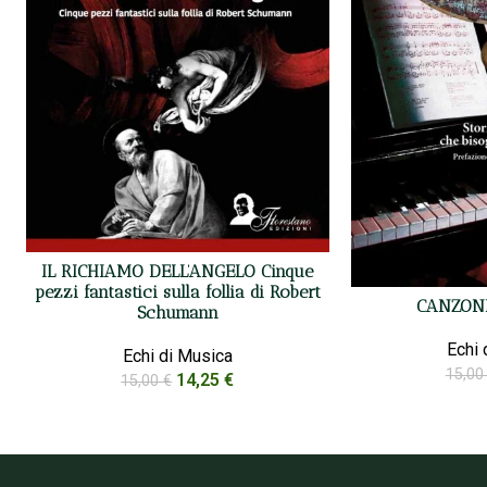
IL RICHIAMO DELL’ANGELO Cinque
pezzi fantastici sulla follia di Robert
CANZONI
Schumann
Echi 
Echi di Musica
15,0
14,25
€
15,00
€