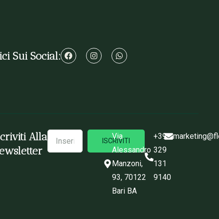
ci Sui Social:
scriviti Alla
Via
+39
marketing@fl
ISCRIVITI
ewsletter
Alessandro
329
Manzoni,
131
93, 70122
9140
Bari BA