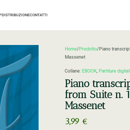
P
DISTRIBUZIONE
CONTATTI
Home
Prodotto
Piano transcrip
Massenet
Collane:
EBOOK
,
Partiture digital
Piano transcri
from Suite n. 1
Massenet
3,99
€