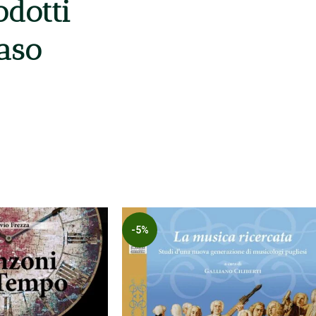
odotti
caso
-5%