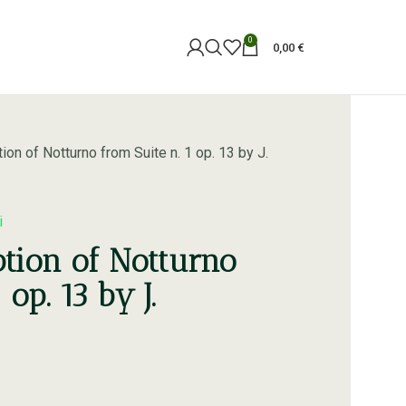
0
0,00
€
tion of Notturno from Suite n. 1 op. 13 by J.
i
ption of Notturno
 op. 13 by J.