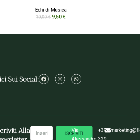
Echi di Musica
9,50
€
10,00
€
ci Sui Social:
scriviti Alla
Via
+39
marketing@fl
ISCRIVITI
ewsletter
Alessandro
329