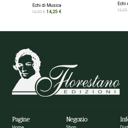
Echi 
Echi di Musica
15,0
14,25
€
15,00
€
Pagine
Negozio
In
Home
Shop
Dis