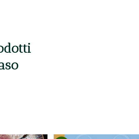
odotti
caso