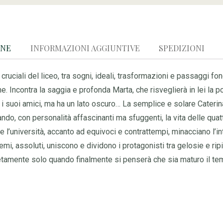
ONE
INFORMAZIONI AGGIUNTIVE
SPEDIZIONI
 cruciali del liceo, tra sogni, ideali, trasformazioni e passaggi fo
ne. Incontra la saggia e profonda Marta, che risveglierà in lei la
 suoi amici, ma ha un lato oscuro… La semplice e solare Caterina 
o, con personalità affascinanti ma sfuggenti, la vita delle quat
ove l’università, accanto ad equivoci e contrattempi, minacciano l’in
, assoluti, uniscono e dividono i protagonisti tra gelosie e ripicch
letamente solo quando finalmente si penserà che sia maturo il te