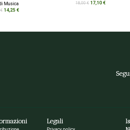
17,10
€
18,00
€
di Musica
14,25
€
0
€
Segui
formazioni
Legali
I
N
tribuzione
Privacy policy