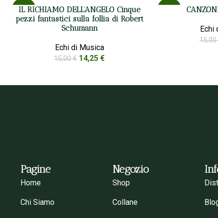
IL RICHIAMO DELL’ANGELO Cinque
CANZONI
-5%
-5%
pezzi fantastici sulla follia di Robert
Schumann
Echi 
15,0
Echi di Musica
14,25
€
15,00
€
Pagine
Negozio
In
Home
Shop
Dis
Chi Siamo
Collane
Blo