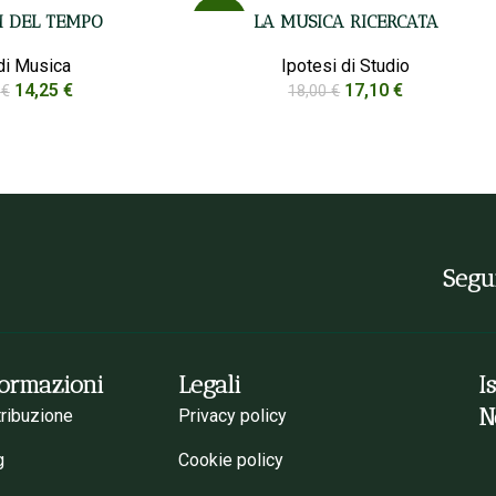
 DEL TEMPO
LA MUSICA RICERCATA
-5%
di Musica
Ipotesi di Studio
14,25
€
17,10
€
0
€
18,00
€
Segui
formazioni
Legali
I
N
tribuzione
Privacy policy
g
Cookie policy