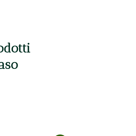
odotti
caso