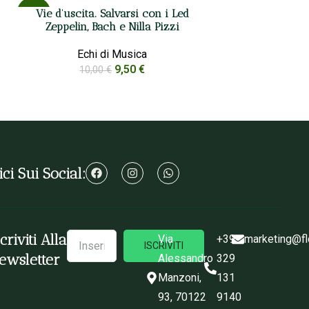
Vie d’uscita. Salvarsi con i Led
-5%
Zeppelin, Bach e Nilla Pizzi
Echi di Musica
9,50
€
10,00
€
ci Sui Social:
scriviti Alla
Via
+39
marketing@fl
ISCRIVITI
ewsletter
Alessandro
329
Manzoni,
131
93, 70122
9140