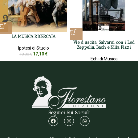
LA MUSICA RICERCATA
Vie d’uscita. Salvarsi con i Led
Zeppelin, Bach e Nilla Pizzi
Ipotesi di Studio
17,10
€
18,00
€
Echi di Musica
9,50
€
10,00
€
Seguici Sui Social: