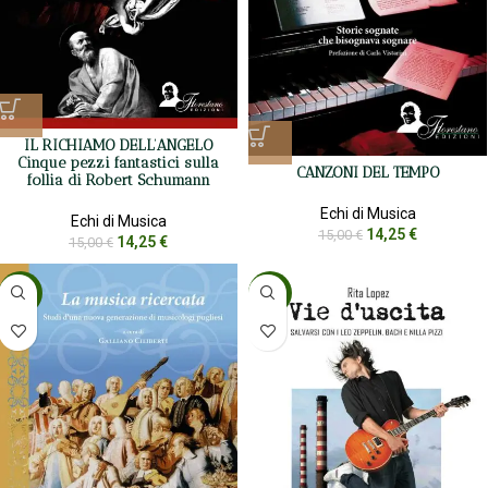
IL RICHIAMO DELL’ANGELO
Cinque pezzi fantastici sulla
CANZONI DEL TEMPO
follia di Robert Schumann
Echi di Musica
Echi di Musica
14,25
€
15,00
€
14,25
€
15,00
€
-5%
-5%