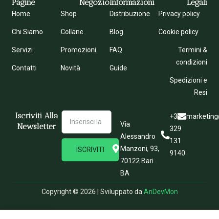
Pagine
Negozio
Informazioni
Legali
Home
Shop
Distribuzione
Privacy policy
Chi Siamo
Collane
Blog
Cookie policy
Servizi
Promozioni
FAQ
Termini &
condizioni
Contatti
Novità
Guide
Spedizioni e
Resi
Iscriviti Alla
+39
marketing
Via
Newsletter
329
Alessandro
131
Manzoni, 93,
ISCRIVITI
9140
70122 Bari
BA
Copyright © 2026 | Sviluppato da
AnDevMon