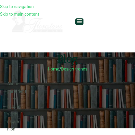
Skip to navigation
Skip to main content
Blog
Home
Design trends
Aliquet
parturient
scele
risque
scele
risque
nibh