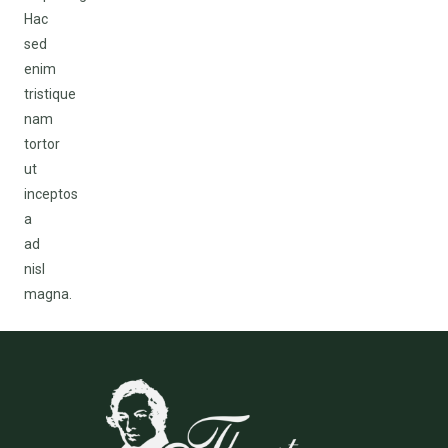
Hac
sed
enim
tristique
nam
tortor
ut
inceptos
a
ad
nisl
magna.