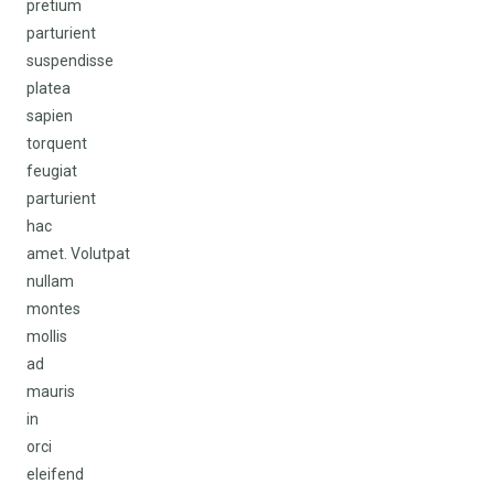
pretium
parturient
suspendisse
platea
sapien
torquent
feugiat
parturient
hac
amet. Volutpat
nullam
montes
mollis
ad
mauris
in
orci
eleifend